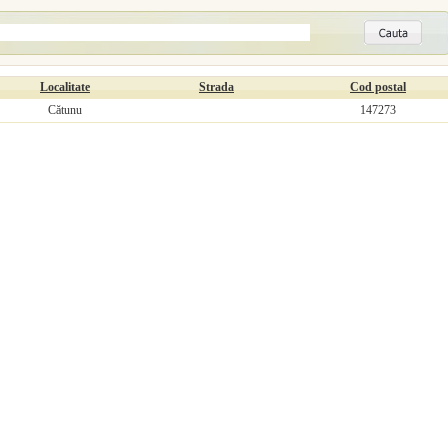
Localitate
Strada
Cod postal
Cătunu
147273