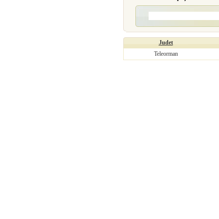
Judet
Teleorman