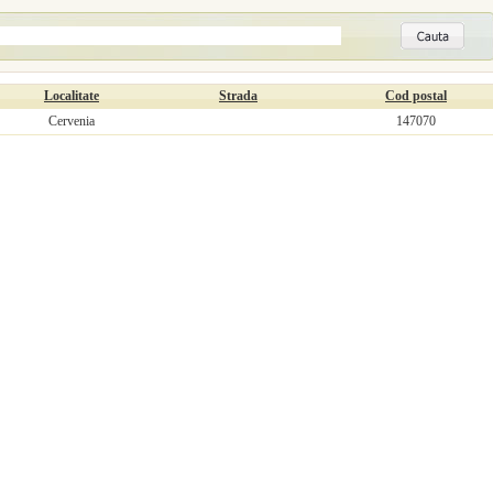
Localitate
Strada
Cod postal
Cervenia
147070