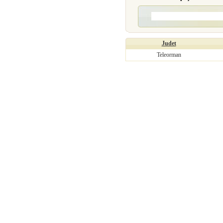
Judet
Teleorman