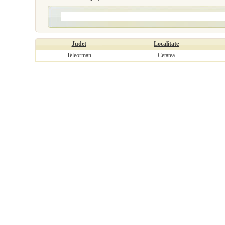
Judet
Localitate
Teleorman
Cetatea