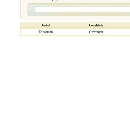
Judet
Localitate
Teleorman
Crevenicu