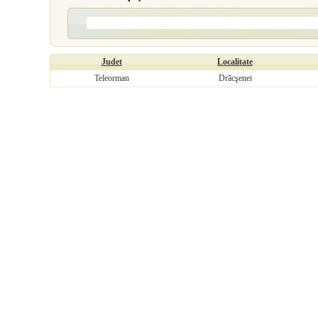
Judet
Localitate
Teleorman
Drăcşenei