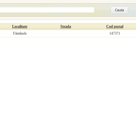
Localitate
Strada
Cod postal
Fântânele
147371