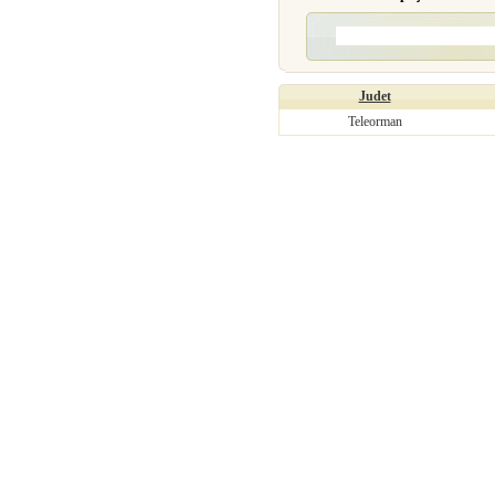
Judet
Teleorman