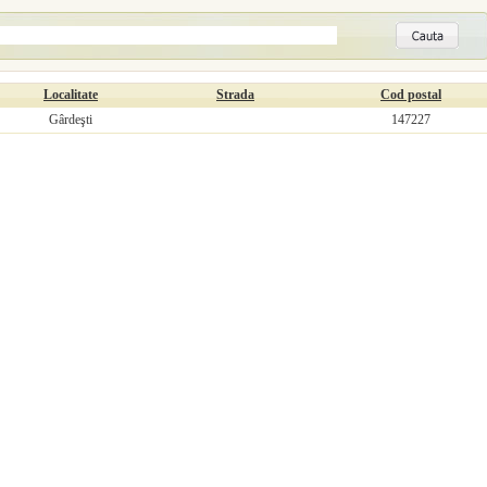
Localitate
Strada
Cod postal
Gârdeşti
147227