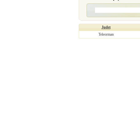
Judet
Teleorman