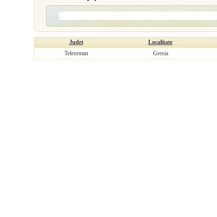
Judet
Localitate
Teleorman
Gresia