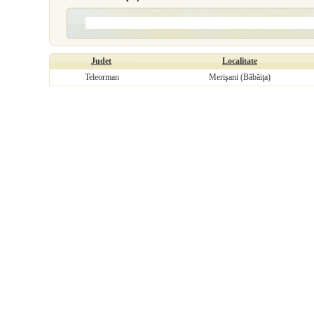
Judet
Localitate
Teleorman
Merişani (Băbăiţa)