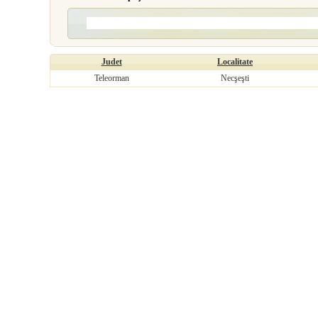
Judet
Localitate
Teleorman
Necşeşti