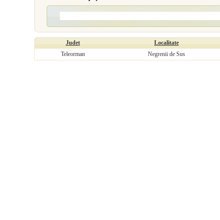
Judet
Localitate
Teleorman
Negrenii de Sus