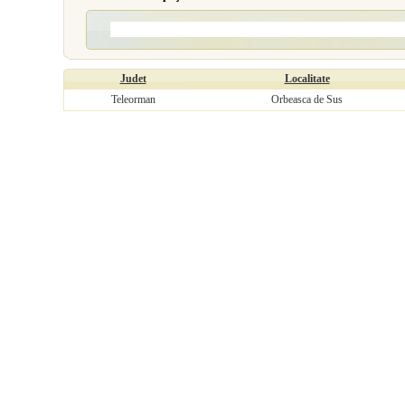
Judet
Localitate
Teleorman
Orbeasca de Sus