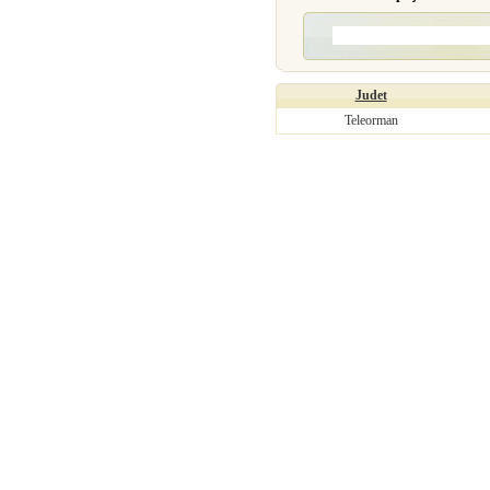
Judet
Teleorman