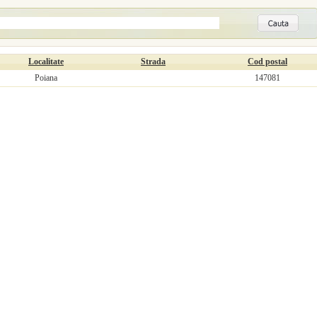
Localitate
Strada
Cod postal
Poiana
147081