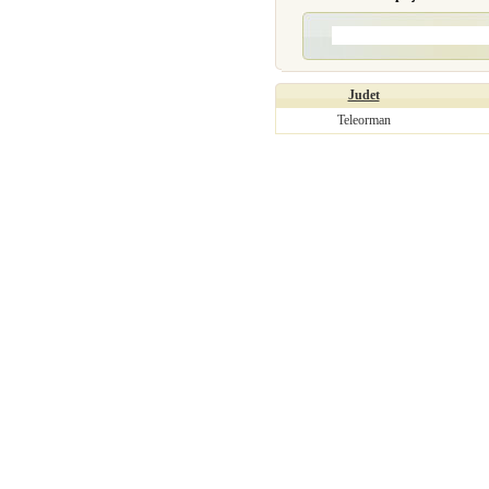
Judet
Teleorman