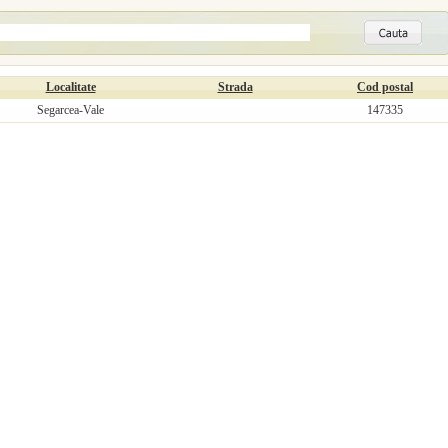
Localitate
Strada
Cod postal
Segarcea-Vale
147335