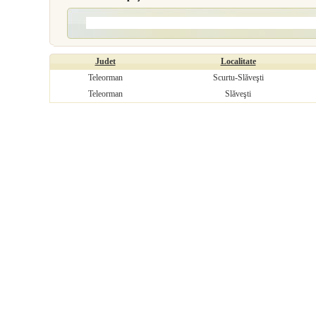
Judet
Localitate
Teleorman
Scurtu-Slăveşti
Teleorman
Slăveşti