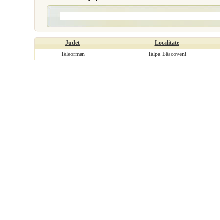
Judet
Localitate
Teleorman
Talpa-Bâscoveni