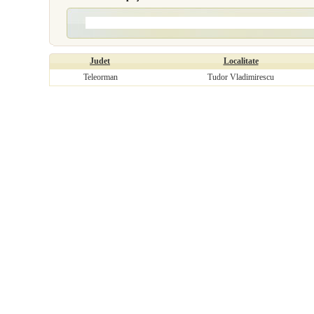
Judet
Localitate
Teleorman
Tudor Vladimirescu