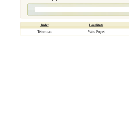
Judet
Localitate
Teleorman
Valea Poştei