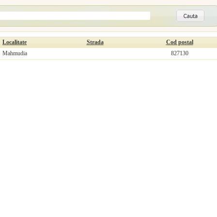
Localitate
Strada
Cod postal
Mahmudia
827130