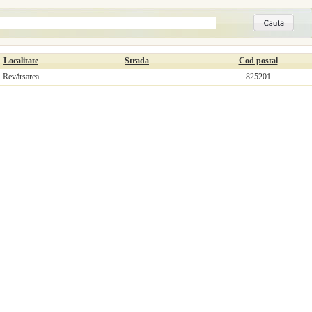
Localitate
Strada
Cod postal
Revărsarea
825201