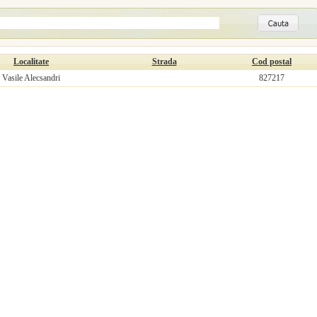
Localitate
Strada
Cod postal
Vasile Alecsandri
827217